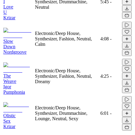
I
Synthesizer, Drummachine,
5:45
-
Love
Neutral
U
Krizar
Electronic/Deep House,
Synthesizer, Fashion, Neutral,
4:08
-
Slow
Calm
Down
Nordgroove
Electronic/Deep House,
The
Synthesizer, Fashion, Neutral,
4:25
-
Weave
Dreamy
Igor
Pumphonia
Electronic/Deep House,
Synthesizer, Drummachine,
6:01
-
Olistic
Lounge, Neutral, Sexy
Sex
Krizar