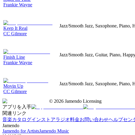
Frankie Wayne
Jazz/Smooth Jazz, Saxophone, Piano, 
Keep It Real
CC Gilmore
Jazz/Smooth Jazz, Guitar, Piano, Happ
Finish Line
Frankie Wayne
Jazz/Smooth Jazz, Saxophone, Piano, 
Movin Up
CC Gilmore
©
2026
Jamendo Licensing
アプリを入手
関連リンク
音楽カタログ
インストアラジオ
料金
お問い合わせ
ヘルプセン
Jamendo
Jamendo for Artists
Jamendo Music