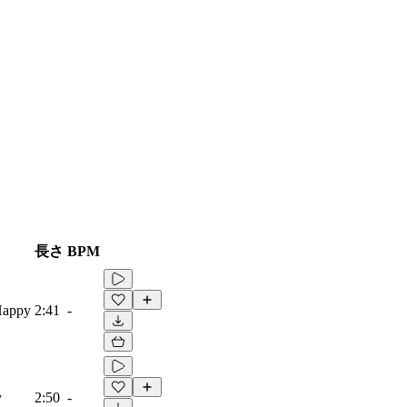
長さ
BPM
Happy
2:41
-
y
2:50
-