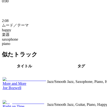
0:00
2:08
ムード／テーマ
happy
楽器
saxophone
piano
似たトラック
タイトル
タグ
Jazz/Smooth Jazz, Saxophone, Piano, 
More and More
Joe Bozwell
Jazz/Smooth Jazz, Guitar, Piano, Happ
Right on Time