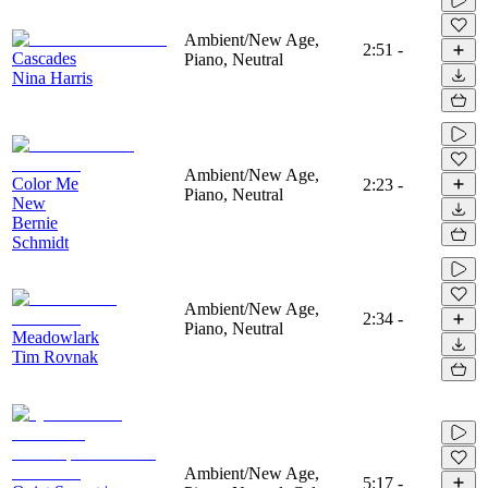
Ambient/New Age,
2:51
-
Cascades
Piano, Neutral
Nina Harris
Ambient/New Age,
Color Me
2:23
-
Piano, Neutral
New
Bernie
Schmidt
Ambient/New Age,
2:34
-
Piano, Neutral
Meadowlark
Tim Rovnak
Ambient/New Age,
5:17
-