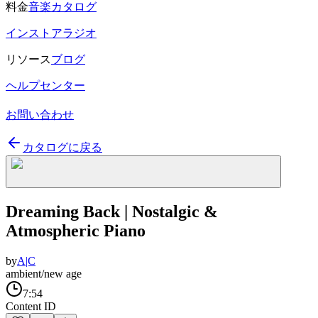
料金
音楽カタログ
インストアラジオ
リソース
ブログ
ヘルプセンター
お問い合わせ
カタログに戻る
Dreaming Back | Nostalgic &
Atmospheric Piano
by
A|C
ambient/new age
7:54
Content ID