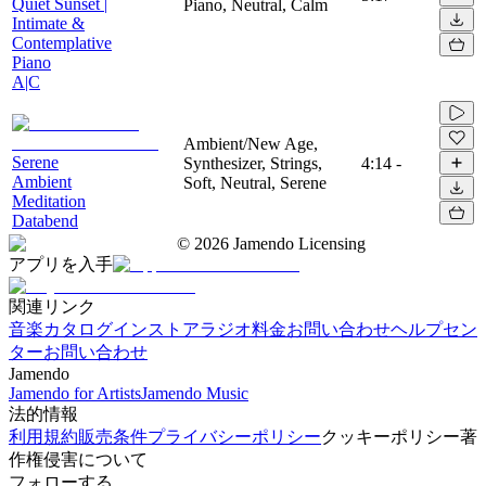
Quiet Sunset |
Piano, Neutral, Calm
Intimate &
Contemplative
Piano
A|C
Ambient/New Age,
Serene
Synthesizer, Strings,
4:14
-
Ambient
Soft, Neutral, Serene
Meditation
Databend
©
2026
Jamendo Licensing
アプリを入手
関連リンク
音楽カタログ
インストアラジオ
料金
お問い合わせ
ヘルプセン
ター
お問い合わせ
Jamendo
Jamendo for Artists
Jamendo Music
法的情報
利用規約
販売条件
プライバシーポリシー
クッキーポリシー
著
作権侵害について
フォローする