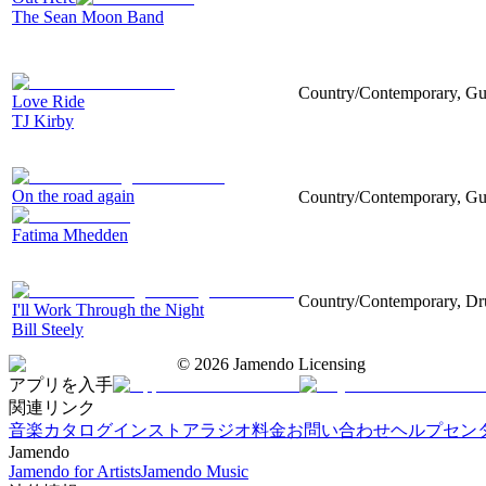
The Sean Moon Band
Country/Contemporary, Guit
Love Ride
TJ Kirby
On the road again
Country/Contemporary, Guit
Fatima Mhedden
Country/Contemporary, Dru
I'll Work Through the Night
Bill Steely
©
2026
Jamendo Licensing
アプリを入手
関連リンク
音楽カタログ
インストアラジオ
料金
お問い合わせ
ヘルプセン
Jamendo
Jamendo for Artists
Jamendo Music