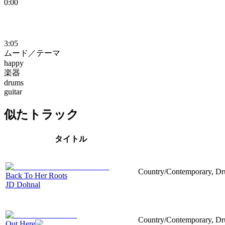
0:00
3:05
ムード／テーマ
happy
楽器
drums
guitar
似たトラック
タイトル
Country/Contemporary, Dr
Back To Her Roots
JD Dohnal
Country/Contemporary, Drum
Out Here