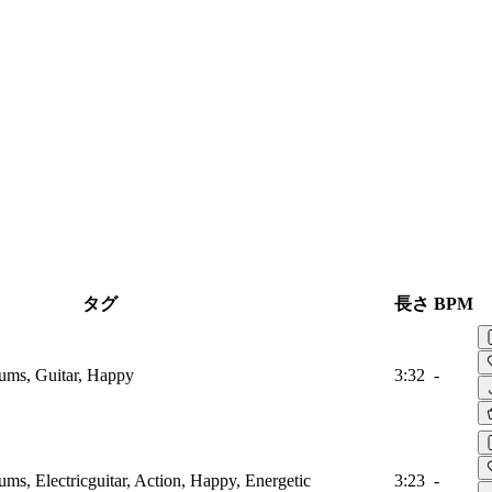
タグ
長さ
BPM
ums, Guitar, Happy
3:32
-
s, Electricguitar, Action, Happy, Energetic
3:23
-