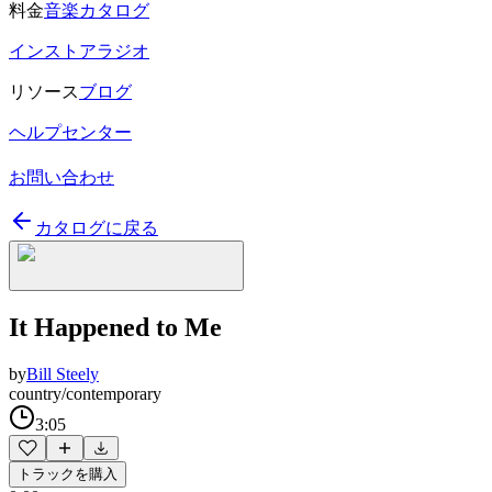
料金
音楽カタログ
インストアラジオ
リソース
ブログ
ヘルプセンター
お問い合わせ
カタログに戻る
It Happened to Me
by
Bill Steely
country/contemporary
3:05
トラックを購入