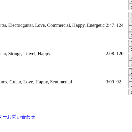
ar, Electricguitar, Love, Commercial, Happy, Energetic
2:47
124
ar, Strings, Travel, Happy
2:08
120
ms, Guitar, Love, Happy, Sentimental
3:09
92
ター
お問い合わせ