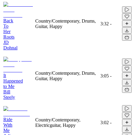
Back
Country/Contemporary, Drums,
3:32
-
To
Guitar, Happy
Her
Roots
JD
Dohnal
Country/Contemporary, Drums,
It
3:05
-
Guitar, Happy
Happened
to Me
Bill
Steely
Ride
Country/Contemporary,
3:02
-
With
Electricguitar, Happy
Me