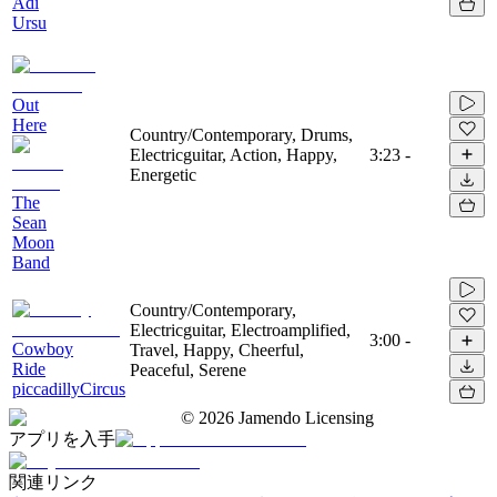
Adi
Ursu
Out
Here
Country/Contemporary, Drums,
Electricguitar, Action, Happy,
3:23
-
Energetic
The
Sean
Moon
Band
Country/Contemporary,
Electricguitar, Electroamplified,
3:00
-
Cowboy
Travel, Happy, Cheerful,
Ride
Peaceful, Serene
piccadillyCircus
©
2026
Jamendo Licensing
アプリを入手
関連リンク