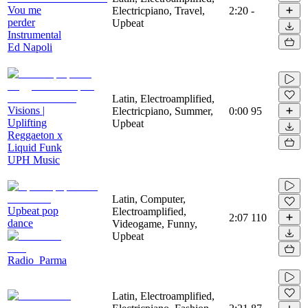
Vou me
Electricpiano, Travel,
2:20
-
perder
Upbeat
Instrumental
Ed Napoli
Latin, Electroamplified,
Visions |
Electricpiano, Summer,
0:00
95
Uplifting
Upbeat
Reggaeton x
Liquid Funk
UPH Music
Latin, Computer,
Upbeat pop
Electroamplified,
2:07
110
dance
Videogame, Funny,
Upbeat
Radio_Parma
Latin, Electroamplified,