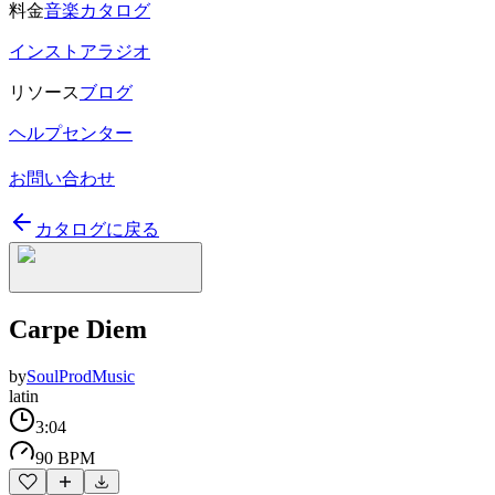
料金
音楽カタログ
インストアラジオ
リソース
ブログ
ヘルプセンター
お問い合わせ
カタログに戻る
Carpe Diem
by
SoulProdMusic
latin
3:04
90 BPM