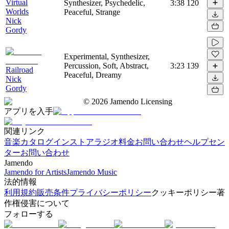
Virtual
Synthesizer, Psychedelic,
3:38
120
Worlds
Peaceful, Strange
Nick
Gordy
Experimental, Synthesizer,
Percussion, Soft, Abstract,
3:23
139
Railroad
Peaceful, Dreamy
Nick
Gordy
©
2026
Jamendo Licensing
アプリを入手
関連リンク
音楽カタログ
インストアラジオ
料金
お問い合わせ
ヘルプセン
ター
お問い合わせ
Jamendo
Jamendo for Artists
Jamendo Music
法的情報
利用規約
販売条件
プライバシーポリシー
クッキーポリシー
著
作権侵害について
フォローする