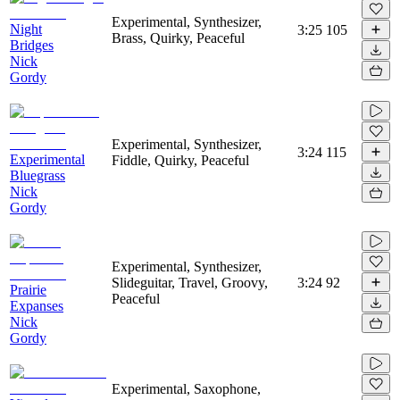
Experimental, Synthesizer,
Night
3:25
105
Brass, Quirky, Peaceful
Bridges
Nick
Gordy
Experimental, Synthesizer,
3:24
115
Experimental
Fiddle, Quirky, Peaceful
Bluegrass
Nick
Gordy
Experimental, Synthesizer,
Slideguitar, Travel, Groovy,
3:24
92
Prairie
Peaceful
Expanses
Nick
Gordy
Experimental, Saxophone,