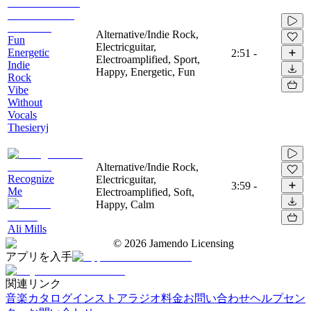
Alternative/Indie Rock,
Fun
Electricguitar,
Energetic
2:51
-
Electroamplified, Sport,
Indie
Happy, Energetic, Fun
Rock
Vibe
Without
Vocals
Thesieryj
Alternative/Indie Rock,
Recognize
Electricguitar,
3:59
-
Me
Electroamplified, Soft,
Happy, Calm
Ali Mills
©
2026
Jamendo Licensing
アプリを入手
関連リンク
音楽カタログ
インストアラジオ
料金
お問い合わせ
ヘルプセン