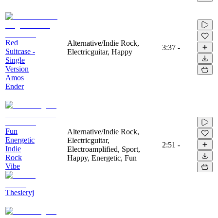
Red
Alternative/Indie Rock,
3:37
-
Suitcase -
Electricguitar, Happy
Single
Version
Amos
Ender
Fun
Alternative/Indie Rock,
Energetic
Electricguitar,
2:51
-
Indie
Electroamplified, Sport,
Rock
Happy, Energetic, Fun
Vibe
Thesieryj