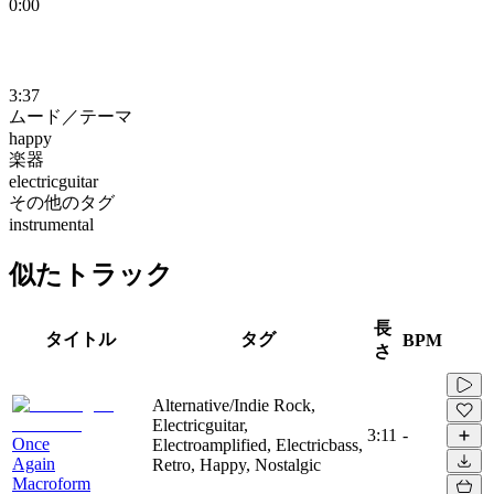
0:00
3:37
ムード／テーマ
happy
楽器
electricguitar
その他のタグ
instrumental
似たトラック
長
タイトル
タグ
BPM
さ
Alternative/Indie Rock,
Electricguitar,
3:11
-
Once
Electroamplified, Electricbass,
Again
Retro, Happy, Nostalgic
Macroform