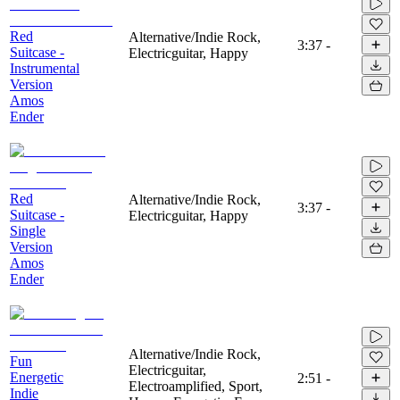
Red
Alternative/Indie Rock,
3:37
-
Suitcase -
Electricguitar, Happy
Instrumental
Version
Amos
Ender
Red
Alternative/Indie Rock,
3:37
-
Suitcase -
Electricguitar, Happy
Single
Version
Amos
Ender
Alternative/Indie Rock,
Fun
Electricguitar,
Energetic
2:51
-
Electroamplified, Sport,
Indie