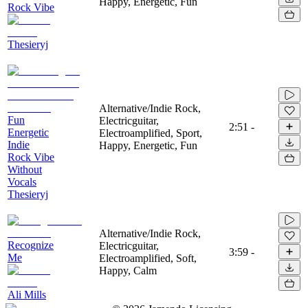
Happy, Energetic, Fun
Rock Vibe
Thesieryj
Alternative/Indie Rock,
Fun
Electricguitar,
2:51
-
Energetic
Electroamplified, Sport,
Indie
Happy, Energetic, Fun
Rock Vibe
Without
Vocals
Thesieryj
Alternative/Indie Rock,
Recognize
Electricguitar,
3:59
-
Me
Electroamplified, Soft,
Happy, Calm
Ali Mills