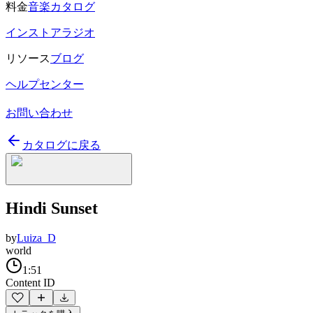
料金
音楽カタログ
インストアラジオ
リソース
ブログ
ヘルプセンター
お問い合わせ
カタログに戻る
Hindi Sunset
by
Luiza_D
world
1:51
Content ID