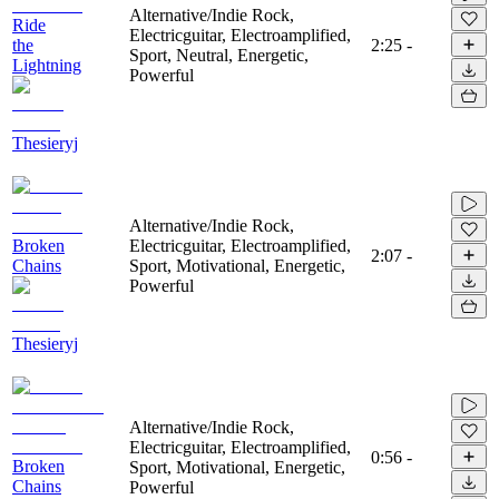
Alternative/Indie Rock,
Ride
Electricguitar, Electroamplified,
the
2:25
-
Sport, Neutral, Energetic,
Lightning
Powerful
Thesieryj
Alternative/Indie Rock,
Broken
Electricguitar, Electroamplified,
2:07
-
Chains
Sport, Motivational, Energetic,
Powerful
Thesieryj
Alternative/Indie Rock,
Electricguitar, Electroamplified,
0:56
-
Broken
Sport, Motivational, Energetic,
Chains
Powerful