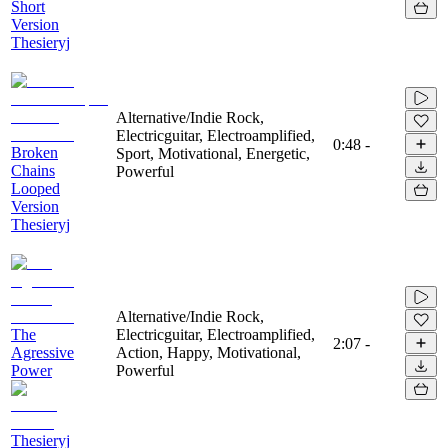
Short
Version
Thesieryj
Alternative/Indie Rock,
Electricguitar, Electroamplified,
0:48
-
Broken
Sport, Motivational, Energetic,
Chains
Powerful
Looped
Version
Thesieryj
Alternative/Indie Rock,
The
Electricguitar, Electroamplified,
2:07
-
Agressive
Action, Happy, Motivational,
Power
Powerful
Thesieryj