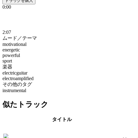
トラックを購入
0:00
2:07
ムード／テーマ
motivational
energetic
powerful
sport
楽器
electricguitar
electroamplified
その他のタグ
instrumental
似たトラック
タイトル