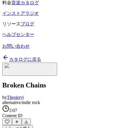
料金
音楽カタログ
インストアラジオ
リソース
ブログ
ヘルプセンター
お問い合わせ
カタログに戻る
Broken Chains
by
Thesieryj
alternative/indie rock
2:07
Content ID