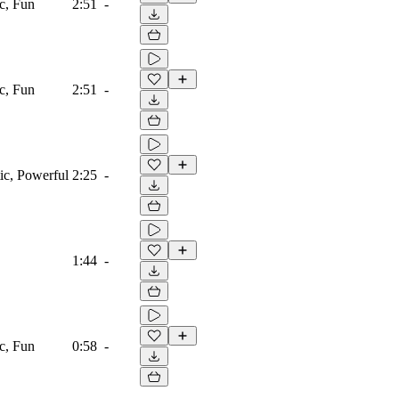
ic, Fun
2:51
-
ic, Fun
2:51
-
tic, Powerful
2:25
-
1:44
-
ic, Fun
0:58
-