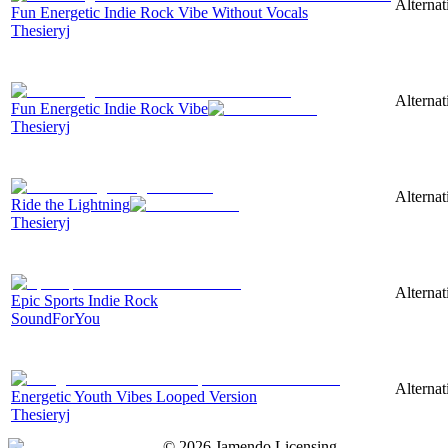
Alternat
Fun Energetic Indie Rock Vibe Without Vocals
Thesieryj
Alternat
Fun Energetic Indie Rock Vibe
Thesieryj
Alternat
Ride the Lightning
Thesieryj
Alternat
Epic Sports Indie Rock
SoundForYou
Alternat
Energetic Youth Vibes Looped Version
Thesieryj
©
2026
Jamendo Licensing