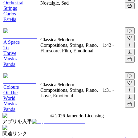
Orchestral
Nostalgic, Sad
Strings
Carlos
Estella
Classical/Modern
A Space
Compositions, Strings, Piano,
1:42
-
To
Filmscore, Film, Emotional
Thrive
Music-
Panda
Classical/Modern
Colours
Compositions, Strings, Piano,
1:31
-
Of The
Love, Emotional
World
Music-
Panda
©
2026
Jamendo Licensing
アプリを入手
関連リンク