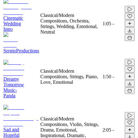
Classical/Modern
Cinematic
Compositions, Orchestra,
Wedding
1:05
-
Strings, Wedding, Emotional,
Intro
Neutral
SergioProductions
Classical/Modern
Compositions, Strings, Piano,
1:50
-
Dreamy
Love, Emotional
Tomorrow
Music-
Panda
Classical/Modern
Compositions, Violin, Strings,
Sad and
Drama, Emotional,
2:05
-
Hopeful
Inspirational, Dramatic,