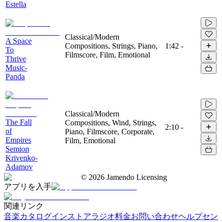
Estella
Classical/Modern
A Space
Compositions, Strings, Piano,
1:42
-
To
Filmscore, Film, Emotional
Thrive
Music-
Panda
Classical/Modern
The Fall
Compositions, Wind, Strings,
2:10
-
of
Piano, Filmscore, Corporate,
Empires
Film, Emotional
Semion
Krivenko-
Adamov
©
2026
Jamendo Licensing
アプリを入手
関連リンク
音楽カタログ
インストアラジオ
料金
お問い合わせ
ヘルプセン