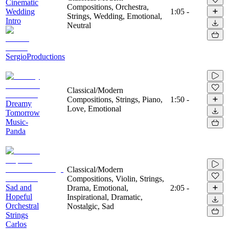
Cinematic
Compositions, Orchestra,
Wedding
1:05
-
Strings, Wedding, Emotional,
Intro
Neutral
SergioProductions
Classical/Modern
Compositions, Strings, Piano,
1:50
-
Dreamy
Love, Emotional
Tomorrow
Music-
Panda
Classical/Modern
Compositions, Violin, Strings,
Sad and
Drama, Emotional,
2:05
-
Hopeful
Inspirational, Dramatic,
Orchestral
Nostalgic, Sad
Strings
Carlos