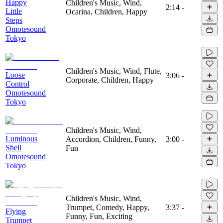
Happy
Children's Music, Wind,
2:14
-
Little
Ocarina, Children, Happy
Steps
Omotesound
Tokyo
Children's Music, Wind, Flute,
Loose
3:06
-
Corporate, Children, Happy
Control
Omotesound
Tokyo
Children's Music, Wind,
Luminous
Accordion, Children, Funny,
3:00
-
Shell
Fun
Omotesound
Tokyo
Children's Music, Wind,
Trumpet, Comedy, Happy,
3:37
-
Flying
Funny, Fun, Exciting
Trumpet