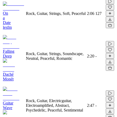
On
Rock, Guitar, Strings, Soft, Peaceful
2:06
127
a
Date
lesfm
Falling
Rock, Guitar, Strings, Soundscape,
Deep
2:20
-
Neutral, Peaceful, Romantic
Daché
Monét
Rock, Guitar, Electricguitar,
Guitar
Electroamplified, Abstract,
2:47
-
Wave
Psychedelic, Peaceful, Sentimental