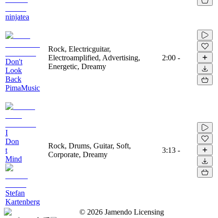
ninjatea
Rock, Electricguitar,
Electroamplified, Advertising,
2:00
-
Don't
Energetic, Dreamy
Look
Back
PimaMusic
I
Don
Rock, Drums, Guitar, Soft,
t
3:13
-
Corporate, Dreamy
Mind
Stefan
Kartenberg
©
2026
Jamendo Licensing