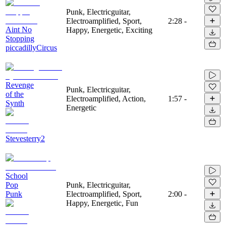
Punk, Electricguitar,
Electroamplified, Sport,
2:28
-
Aint No
Happy, Energetic, Exciting
Stopping
piccadillyCircus
Revenge
Punk, Electricguitar,
of the
Electroamplified, Action,
1:57
-
Synth
Energetic
Stevesterry2
School
Pop
Punk, Electricguitar,
Punk
Electroamplified, Sport,
2:00
-
Happy, Energetic, Fun