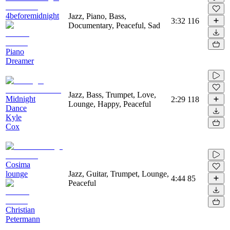
4beforemidnight
Jazz, Piano, Bass,
3:32
116
Documentary, Peaceful, Sad
Piano
Dreamer
Jazz, Bass, Trumpet, Love,
Midnight
2:29
118
Lounge, Happy, Peaceful
Dance
Kyle
Cox
Cosima
lounge
Jazz, Guitar, Trumpet, Lounge,
4:44
85
Peaceful
Christian
Petermann