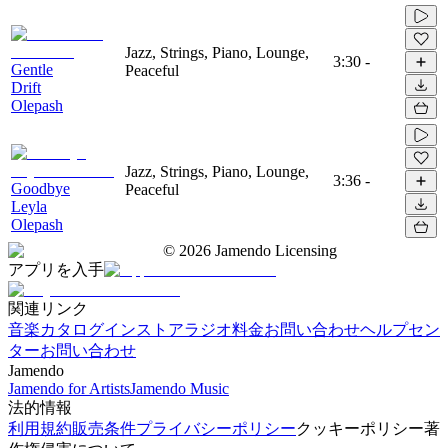
Jazz, Strings, Piano, Lounge,
3:30
-
Gentle
Peaceful
Drift
Olepash
Jazz, Strings, Piano, Lounge,
3:36
-
Goodbye
Peaceful
Leyla
Olepash
©
2026
Jamendo Licensing
アプリを入手
関連リンク
音楽カタログ
インストアラジオ
料金
お問い合わせ
ヘルプセン
ター
お問い合わせ
Jamendo
Jamendo for Artists
Jamendo Music
法的情報
利用規約
販売条件
プライバシーポリシー
クッキーポリシー
著