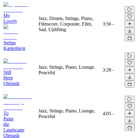
My
Jazz, Drums, Strings, Piano,
Lovely
Filmscore, Corporate, Film,
3:56
-
Sad, Uplifting
Stefan
Kartenberg
Jazz, Strings, Piano, Lounge,
3:28
-
Still
Peaceful
Here
Olepash
Jazz, Strings, Piano, Lounge,
To
4:05
-
Peaceful
Paint
the
Landscape
Olepash