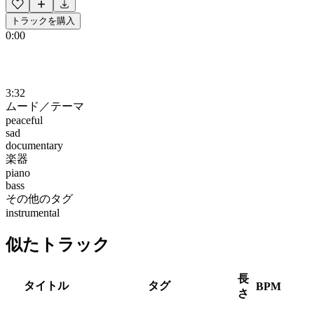
トラックを購入
0:00
3:32
ムード／テーマ
peaceful
sad
documentary
楽器
piano
bass
その他のタグ
instrumental
似たトラック
長
タイトル
タグ
BPM
さ