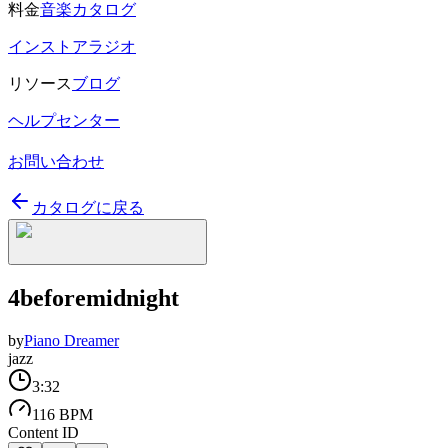
料金
音楽カタログ
インストアラジオ
リソース
ブログ
ヘルプセンター
お問い合わせ
カタログに戻る
4beforemidnight
by
Piano Dreamer
jazz
3:32
116 BPM
Content ID