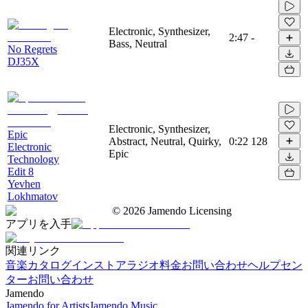
Electronic, Synthesizer,
2:47
-
Bass, Neutral
No Regrets
DJ35X
Electronic, Synthesizer,
Epic
Abstract, Neutral, Quirky,
0:22
128
Electronic
Epic
Technology
Edit 8
Yevhen
Lokhmatov
©
2026
Jamendo Licensing
アプリを入手
関連リンク
音楽カタログ
インストアラジオ
料金
お問い合わせ
ヘルプセン
ター
お問い合わせ
Jamendo
Jamendo for Artists
Jamendo Music