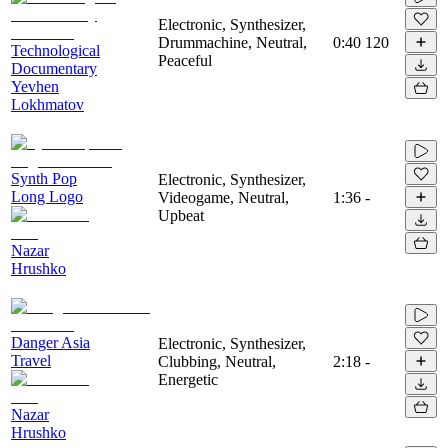
Electronic, Synthesizer,
Drummachine, Neutral,
0:40
120
Technological
Peaceful
Documentary
Yevhen
Lokhmatov
Synth Pop
Electronic, Synthesizer,
Long Logo
Videogame, Neutral,
1:36
-
Upbeat
Nazar
Hrushko
Danger Asia
Electronic, Synthesizer,
Travel
Clubbing, Neutral,
2:18
-
Energetic
Nazar
Hrushko