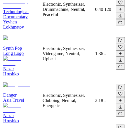
Electronic, Synthesizer,
Drummachine, Neutral,
0:40
120
Technological
Peaceful
Documentary
Yevhen
Lokhmatov
Synth Pop
Electronic, Synthesizer,
Long Logo
Videogame, Neutral,
1:36
-
Upbeat
Nazar
Hrushko
Danger
Electronic, Synthesizer,
Asia Travel
Clubbing, Neutral,
2:18
-
Energetic
Nazar
Hrushko