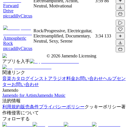
Electroamplified, Action,
3:59
86
Forward
Neutral, Motivational
Drive
piccadillyCircus
Rock/Progressive, Electricguitar,
Electroamplified, Documentary,
3:34
133
Atmospheric
Neutral, Sexy, Serene
Rock
piccadillyCircus
©
2026
Jamendo Licensing
アプリを入手
関連リンク
音楽カタログ
インストアラジオ
料金
お問い合わせ
ヘルプセン
ター
お問い合わせ
Jamendo
Jamendo for Artists
Jamendo Music
法的情報
利用規約
販売条件
プライバシーポリシー
クッキーポリシー
著
作権侵害について
フォローする