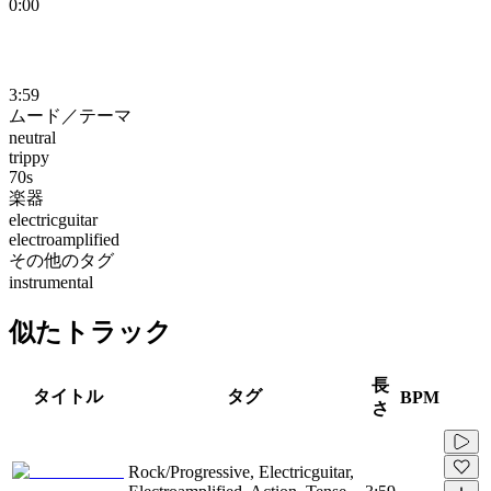
0:00
3:59
ムード／テーマ
neutral
trippy
70s
楽器
electricguitar
electroamplified
その他のタグ
instrumental
似たトラック
長
タイトル
タグ
BPM
さ
Rock/Progressive, Electricguitar,