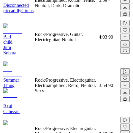
Electroamplified, Action, Tense,
3:59
-
Disconnected
Neutral, Dark, Dramatic
piccadillyCircus
Rock/Progressive, Guitar,
Bad
4:03
90
Electricguitar, Neutral
child
Jimi
Sobara
Summer
Rock/Progressive, Electricguitar,
Thing
Electroamplified, Retro, Neutral,
3:54
90
Sexy
Raul
Cabezali
Rock/Progressive, Electricguitar,