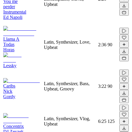
Vou me
Upbeat
perder
Instrumental
Ed Napoli
Llama A
Latin, Synthesizer, Love,
Todas
2:36
90
Upbeat
Horas
Lessky
Latin, Synthesizer, Bass,
Caribs
3:22
90
Upbeat, Groovy
Nick
Gordy
Latin, Synthesizer, Vlog,
6:25
125
Upbeat
Concentrix
DJ Zevzek