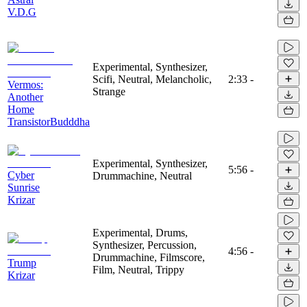
V.D.G
Experimental, Synthesizer,
Scifi, Neutral, Melancholic,
2:33
-
Vermos:
Strange
Another
Home
TransistorBudddha
Experimental, Synthesizer,
5:56
-
Cyber
Drummachine, Neutral
Sunrise
Krizar
Experimental, Drums,
Synthesizer, Percussion,
4:56
-
Drummachine, Filmscore,
Trump
Film, Neutral, Trippy
Krizar