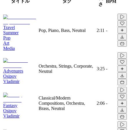
タイトル
タグ
BPM
さ
Travel
Pop, Piano, Bass, Neutral
2:11
-
Summer
Pop
Art
Media
Orchestra, Strings, Corporate,
3:25
-
Advenures
Neutral
Osipov
Vladimir
Classical/Modern
Compositions, Orchestra,
2:06
-
Fantasy
Brass, Neutral
Osipov
Vladimir