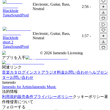
Electronic, Guitar, Bass,
2:56
-
Neutral
Blackhole
TaigaSoundProd
Electronic, Guitar, Bass,
1:57
-
Blackhole
Neutral
short 2
TaigaSoundProd
©
2026
Jamendo Licensing
アプリを入手
関連リンク
音楽カタログ
インストアラジオ
料金
お問い合わせ
ヘルプセン
ター
お問い合わせ
Jamendo
Jamendo for Artists
Jamendo Music
法的情報
利用規約
販売条件
プライバシーポリシー
クッキーポリシー
著
作権侵害について
フォローする