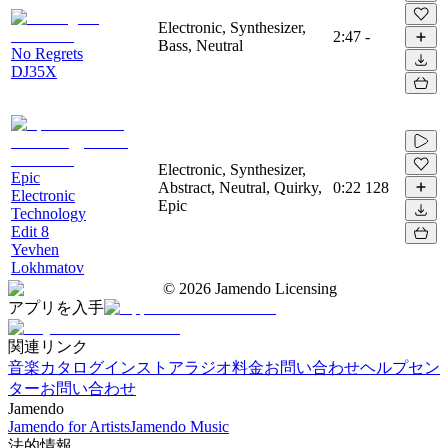
Electronic, Synthesizer,
2:47
-
Bass, Neutral
No Regrets
DJ35X
Electronic, Synthesizer,
Epic
Abstract, Neutral, Quirky,
0:22
128
Electronic
Epic
Technology
Edit 8
Yevhen
Lokhmatov
©
2026
Jamendo Licensing
アプリを入手
関連リンク
音楽カタログ
インストアラジオ
料金
お問い合わせ
ヘルプセン
ター
お問い合わせ
Jamendo
Jamendo for Artists
Jamendo Music
法的情報