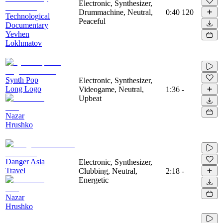
Electronic, Synthesizer,
Drummachine, Neutral,
0:40
120
Technological
Peaceful
Documentary
Yevhen
Lokhmatov
Synth Pop
Electronic, Synthesizer,
Long Logo
Videogame, Neutral,
1:36
-
Upbeat
Nazar
Hrushko
Danger Asia
Electronic, Synthesizer,
Travel
Clubbing, Neutral,
2:18
-
Energetic
Nazar
Hrushko