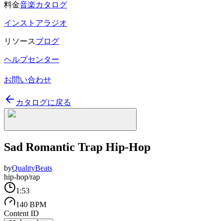
料金
音楽カタログ
インストアラジオ
リソース
ブログ
ヘルプセンター
お問い合わせ
カタログに戻る
Sad Romantic Trap Hip-Hop
by
QualityBeats
hip-hop/rap
1:53
140 BPM
Content ID