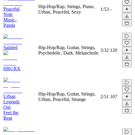
Hip-Hop/Rap, Strings, Piano,
Peaceful
1:53
-
Urban, Peaceful, Sexy
Note
Music-
Panda
Sainted
Hip-Hop/Rap, Guitar, Strings,
3:32
120
Psychedelic, Dark, Melancholic
HRCRX
Hip-Hop/Rap, Guitar, Strings,
Urban
2:51
107
Urban, Peaceful, Strange
Legends
Ogi
Feel the
Beat