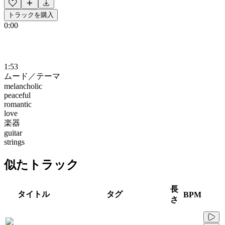
トラックを購入
0:00
1:53
ムード／テーマ
melancholic
peaceful
romantic
love
楽器
guitar
strings
似たトラック
長
タイトル
タグ
BPM
さ