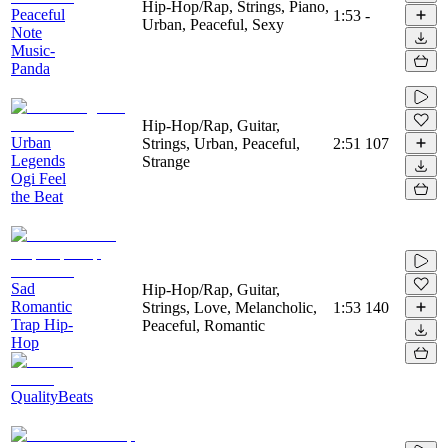
Hip-Hop/Rap, Strings, Piano,
Peaceful
1:53
-
Urban, Peaceful, Sexy
Note
Music-
Panda
Hip-Hop/Rap, Guitar,
Urban
Strings, Urban, Peaceful,
2:51
107
Legends
Strange
Ogi Feel
the Beat
Sad
Hip-Hop/Rap, Guitar,
Romantic
Strings, Love, Melancholic,
1:53
140
Trap Hip-
Peaceful, Romantic
Hop
QualityBeats