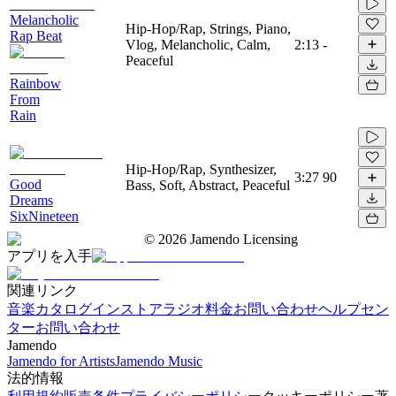
Melancholic
Hip-Hop/Rap, Strings, Piano,
Rap Beat
Vlog, Melancholic, Calm,
2:13
-
Peaceful
Rainbow
From
Rain
Hip-Hop/Rap, Synthesizer,
3:27
90
Good
Bass, Soft, Abstract, Peaceful
Dreams
SixNineteen
©
2026
Jamendo Licensing
アプリを入手
関連リンク
音楽カタログ
インストアラジオ
料金
お問い合わせ
ヘルプセン
ター
お問い合わせ
Jamendo
Jamendo for Artists
Jamendo Music
法的情報