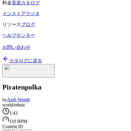
料金
音楽カタログ
インストアラジオ
リソース
ブログ
ヘルプセンター
お問い合わせ
カタログに戻る
Piratenpolka
by
Andi Wendt
world/ethnic
1:43
110 BPM
Content ID