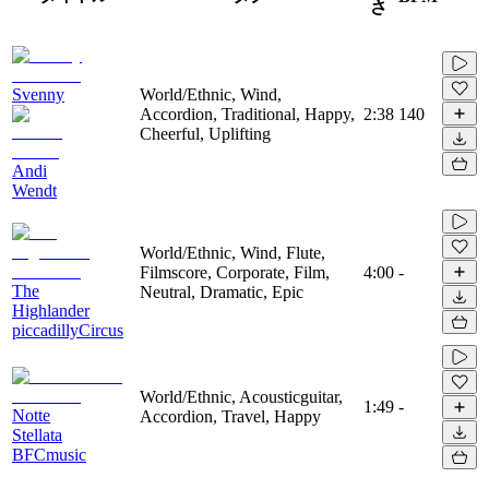
さ
Svenny
World/Ethnic, Wind,
Accordion, Traditional, Happy,
2:38
140
Cheerful, Uplifting
Andi
Wendt
World/Ethnic, Wind, Flute,
Filmscore, Corporate, Film,
4:00
-
The
Neutral, Dramatic, Epic
Highlander
piccadillyCircus
World/Ethnic, Acousticguitar,
1:49
-
Notte
Accordion, Travel, Happy
Stellata
BFCmusic