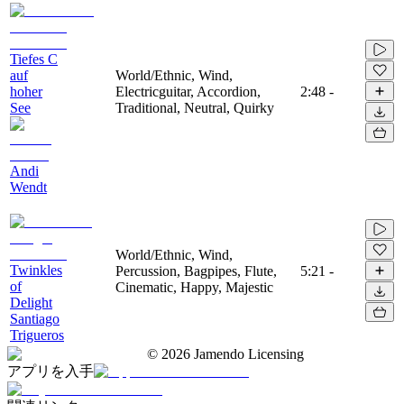
Tiefes C
auf
World/Ethnic, Wind,
hoher
Electricguitar, Accordion,
2:48
-
See
Traditional, Neutral, Quirky
Andi
Wendt
World/Ethnic, Wind,
Twinkles
Percussion, Bagpipes, Flute,
5:21
-
of
Cinematic, Happy, Majestic
Delight
Santiago
Trigueros
©
2026
Jamendo Licensing
アプリを入手