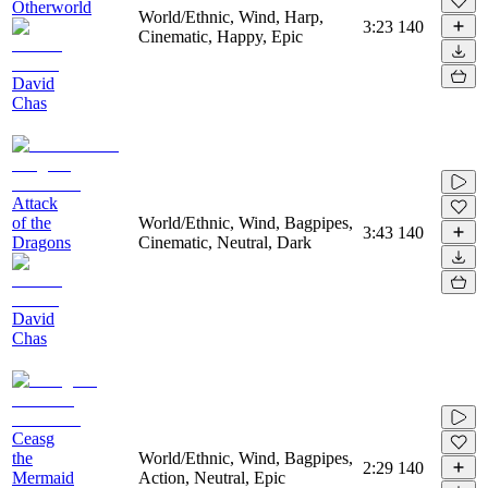
Otherworld
World/Ethnic, Wind, Harp,
3:23
140
Cinematic, Happy, Epic
David
Chas
Attack
of the
World/Ethnic, Wind, Bagpipes,
3:43
140
Dragons
Cinematic, Neutral, Dark
David
Chas
Ceasg
the
World/Ethnic, Wind, Bagpipes,
2:29
140
Mermaid
Action, Neutral, Epic