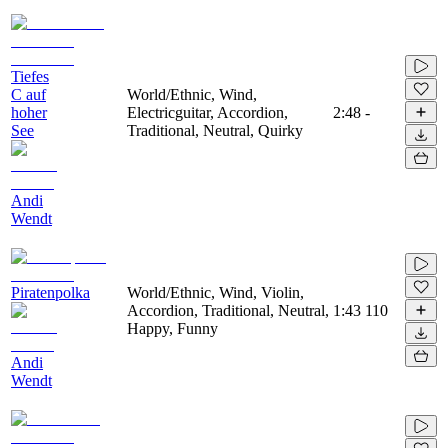
Tiefes
C auf
World/Ethnic, Wind,
hoher
Electricguitar, Accordion,
2:48
-
See
Traditional, Neutral, Quirky
Andi
Wendt
Piratenpolka
World/Ethnic, Wind, Violin,
Accordion, Traditional, Neutral,
1:43
110
Happy, Funny
Andi
Wendt