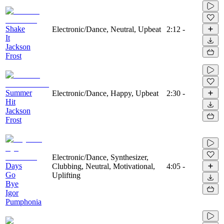
Shake
Electronic/Dance, Neutral, Upbeat
2:12
-
It
Jackson
Frost
Summer
Electronic/Dance, Happy, Upbeat
2:30
-
Hit
Jackson
Frost
Electronic/Dance, Synthesizer,
Days
Clubbing, Neutral, Motivational,
4:05
-
Go
Uplifting
Bye
Igor
Pumphonia