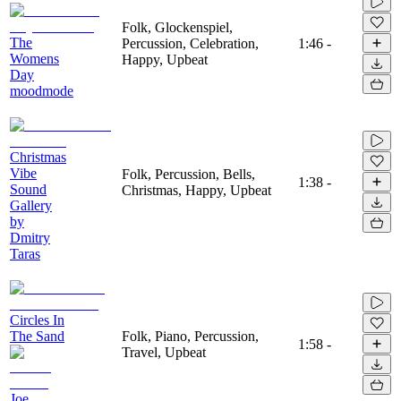
Folk, Glockenspiel,
The
Percussion, Celebration,
1:46
-
Womens
Happy, Upbeat
Day
moodmode
Christmas
Vibe
Folk, Percussion, Bells,
1:38
-
Sound
Christmas, Happy, Upbeat
Gallery
by
Dmitry
Taras
Circles In
The Sand
Folk, Piano, Percussion,
1:58
-
Travel, Upbeat
Joe