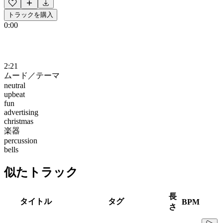
トラックを購入
0:00
2:21
ムード／テーマ
neutral
upbeat
fun
advertising
christmas
楽器
percussion
bells
似たトラック
長
タイトル
タグ
BPM
さ