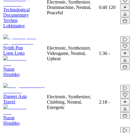
Electronic, Synthesizer,
Drummachine, Neutral,
0:40
120
Technological
Peaceful
Documentary
Yevhen
Lokhmatov
Synth Pop
Electronic, Synthesizer,
Long Logo
Videogame, Neutral,
1:36
-
Upbeat
Nazar
Hrushko
Danger Asia
Electronic, Synthesizer,
Travel
Clubbing, Neutral,
2:18
-
Energetic
Nazar
Hrushko