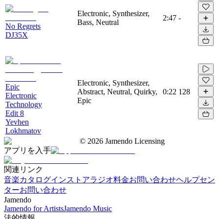
Electronic, Synthesizer,
2:47
-
Bass, Neutral
No Regrets
DJ35X
Electronic, Synthesizer,
Epic
Abstract, Neutral, Quirky,
0:22
128
Electronic
Epic
Technology
Edit 8
Yevhen
Lokhmatov
©
2026
Jamendo Licensing
アプリを入手
関連リンク
音楽カタログ
インストアラジオ
料金
お問い合わせ
ヘルプセン
ター
お問い合わせ
Jamendo
Jamendo for Artists
Jamendo Music
法的情報