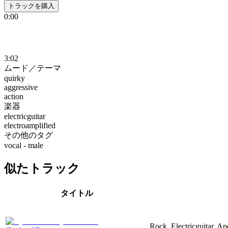
トラックを購入
0:00
3:02
ムード／テーマ
quirky
aggressive
action
楽器
electricguitar
electroamplified
その他のタグ
vocal - male
似たトラック
タイトル
Rock, Electricguitar, Ap