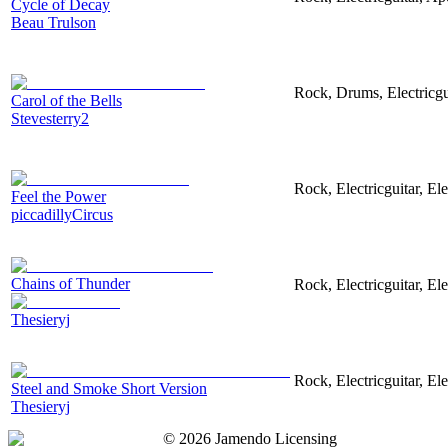
Cycle of Decay
Beau Trulson
Rock, Drums, Electricgu
Carol of the Bells
Stevesterry2
Rock, Electricguitar, El
Feel the Power
piccadillyCircus
Chains of Thunder
Rock, Electricguitar, El
Thesieryj
Rock, Electricguitar, El
Steel and Smoke Short Version
Thesieryj
©
2026
Jamendo Licensing