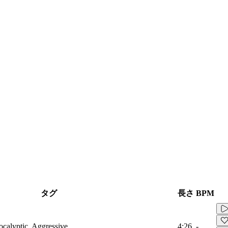
タグ
長さ
BPM
ocalyptic, Aggressive
4:26
-