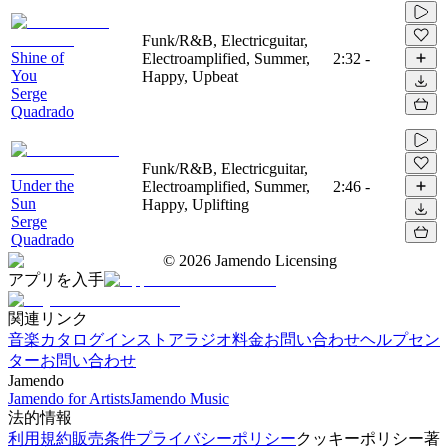
Funk/R&B, Electricguitar,
Shine of
Electroamplified, Summer,
2:32
-
You
Happy, Upbeat
Serge
Quadrado
Funk/R&B, Electricguitar,
Under the
Electroamplified, Summer,
2:46
-
Sun
Happy, Uplifting
Serge
Quadrado
©
2026
Jamendo Licensing
アプリを入手
関連リンク
音楽カタログ
インストアラジオ
料金
お問い合わせ
ヘルプセン
ター
お問い合わせ
Jamendo
Jamendo for Artists
Jamendo Music
法的情報
利用規約
販売条件
プライバシーポリシー
クッキーポリシー
著