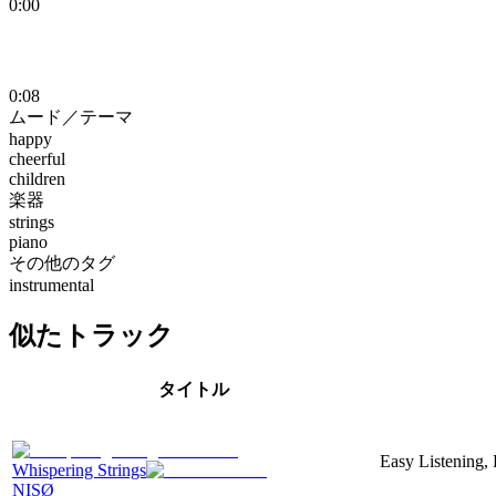
0:00
0:08
ムード／テーマ
happy
cheerful
children
楽器
strings
piano
その他のタグ
instrumental
似たトラック
タイトル
Easy Listening, 
Whispering Strings
NISØ