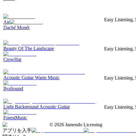
Easy Listening, 
Air
Daché Monét
Beauty Of The Landscape
Easy Listening,
CrowHat
Acoustic Guitar Warm Music
Easy Listening, 
IlyaSound
Light Background Acoustic Guitar
Easy Listening, 
ForestMusic
©
2026
Jamendo Licensing
アプリを入手