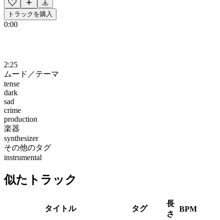
トラックを購入
0:00
2:25
ムード／テーマ
tense
dark
sad
crime
production
楽器
synthesizer
その他のタグ
instrumental
似たトラック
長
タイトル
タグ
BPM
さ