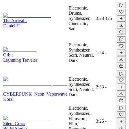
Electronic,
Drums,
Synthesizer,
3:23
125
The Arrival -
Cinematic,
Daniel H
Sad
Electronic,
Synthesizer,
1:54
-
Orbit
Scifi, Neutral,
Lightning Traveler
Dark
Electronic,
Synthesizer,
2:33
-
Scifi, Neutral,
CYBERPUNK_Neon_Vaporwave
Dark
Koral
Electronic,
Synthesizer,
Filmscore,
3:25
-
Silent Crisis
Film,
BGM Studio
Energetic,