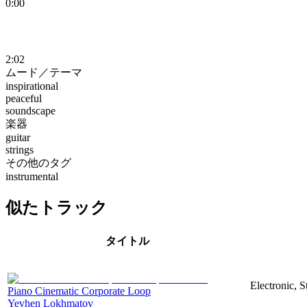
0:00
2:02
ムード／テーマ
inspirational
peaceful
soundscape
楽器
guitar
strings
その他のタグ
instrumental
似たトラック
タイトル
Electronic, S
Piano Cinematic Corporate Loop
Yevhen Lokhmatov