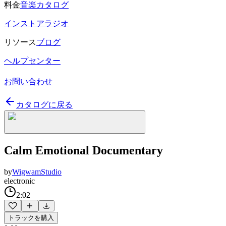
料金
音楽カタログ
インストアラジオ
リソース
ブログ
ヘルプセンター
お問い合わせ
カタログに戻る
Calm Emotional Documentary
by
WigwamStudio
electronic
2:02
トラックを購入