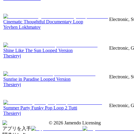
Electronic, 
Cinematic Thoughtful Documentary Loop
Yevhen Lokhmatov
Electronic, G
Shine Like The Sun Looped Version
Thesieryj
Electronic, S
Sunrise in Paradise Looped Version
Thesieryj
Electronic, G
Summer Party Funky Pop Loop 2 Tutti
Thesieryj
©
2026
Jamendo Licensing
アプリを入手