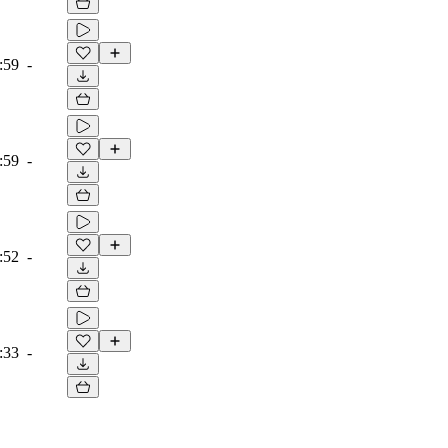
:59
-
:59
-
:52
-
:33
-