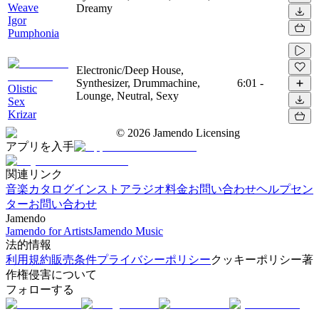
Weave
Dreamy
Igor
Pumphonia
Electronic/Deep House,
Synthesizer, Drummachine,
6:01
-
Olistic
Lounge, Neutral, Sexy
Sex
Krizar
©
2026
Jamendo Licensing
アプリを入手
関連リンク
音楽カタログ
インストアラジオ
料金
お問い合わせ
ヘルプセン
ター
お問い合わせ
Jamendo
Jamendo for Artists
Jamendo Music
法的情報
利用規約
販売条件
プライバシーポリシー
クッキーポリシー
著
作権侵害について
フォローする