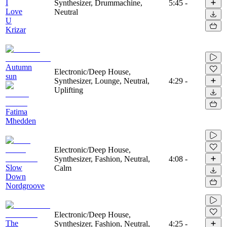
I
Synthesizer, Drummachine,
5:45
-
Love
Neutral
U
Krizar
Autumn
Electronic/Deep House,
sun
Synthesizer, Lounge, Neutral,
4:29
-
Uplifting
Fatima
Mhedden
Electronic/Deep House,
Synthesizer, Fashion, Neutral,
4:08
-
Slow
Calm
Down
Nordgroove
Electronic/Deep House,
The
Synthesizer, Fashion, Neutral,
4:25
-