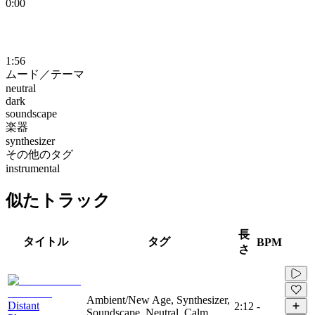
0:00
1:56
ムード／テーマ
neutral
dark
soundscape
楽器
synthesizer
その他のタグ
instrumental
似たトラック
長
タイトル
タグ
BPM
さ
Ambient/New Age, Synthesizer,
Distant
2:12
-
Soundscape, Neutral, Calm