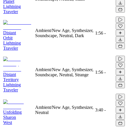
Planet
Lightning
Traveler
Ambient/New Age, Synthesizer,
Distant
1:56
-
Soundscape, Neutral, Dark
Orbit
Lightning
Traveler
Ambient/New Age, Synthesizer,
1:56
-
Distant
Soundscape, Neutral, Strange
Territory
Lightning
Traveler
Ambient/New Age, Synthesizer,
3:40
-
Unfolding
Neutral
Sharon
West