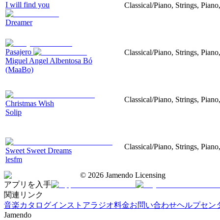
I will find you
Classical/Piano, Strings, Piano
Dreamer
Pasajero
Classical/Piano, Strings, Piano
Miguel Angel Albentosa Bó
(MaaBo)
Classical/Piano, Strings, Pian
Christmas Wish
Solip
Classical/Piano, Strings, Piano
Sweet Sweet Dreams
lesfm
©
2026
Jamendo Licensing
アプリを入手
関連リンク
音楽カタログ
インストアラジオ
料金
お問い合わせ
ヘルプセン
Jamendo