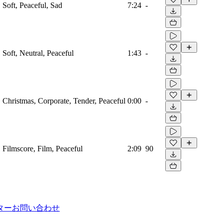
, Soft, Peaceful, Sad
7:24
-
, Soft, Neutral, Peaceful
1:43
-
o, Christmas, Corporate, Tender, Peaceful
0:00
-
, Filmscore, Film, Peaceful
2:09
90
ター
お問い合わせ