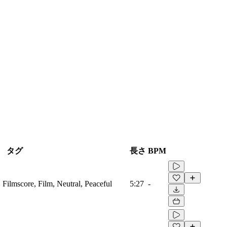
タグ
長さ
BPM
, Filmscore, Film, Neutral, Peaceful
5:27
-