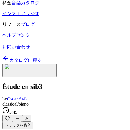
料金
音楽カタログ
インストアラジオ
リソース
ブログ
ヘルプセンター
お問い合わせ
カタログに戻る
Ètude en sib3
by
Oscar Avila
classical/piano
3:45
トラックを購入