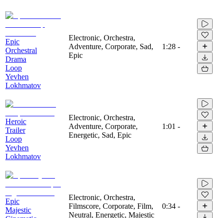
Electronic, Orchestra,
Epic
Adventure, Corporate, Sad,
1:28
-
Orchestral
Epic
Drama
Loop
Yevhen
Lokhmatov
Electronic, Orchestra,
Heroic
Adventure, Corporate,
1:01
-
Trailer
Energetic, Sad, Epic
Loop
Yevhen
Lokhmatov
Electronic, Orchestra,
Epic
Filmscore, Corporate, Film,
0:34
-
Majestic
Neutral, Energetic, Majestic