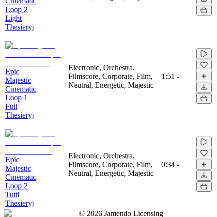
Cinematic
Loop 2
Light
Thesieryj
Electronic, Orchestra,
Epic
Filmscore, Corporate, Film,
1:51
-
Majestic
Neutral, Energetic, Majestic
Cinematic
Loop 1
Full
Thesieryj
Electronic, Orchestra,
Epic
Filmscore, Corporate, Film,
0:34
-
Majestic
Neutral, Energetic, Majestic
Cinematic
Loop 2
Tutti
Thesieryj
©
2026
Jamendo Licensing