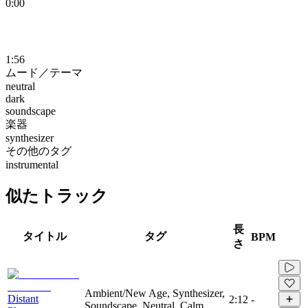
0:00
1:56
ムード／テーマ
neutral
dark
soundscape
楽器
synthesizer
その他のタグ
instrumental
似たトラック
長
タイトル
タグ
BPM
さ
Ambient/New Age, Synthesizer,
Distant
2:12
-
Soundscape, Neutral, Calm