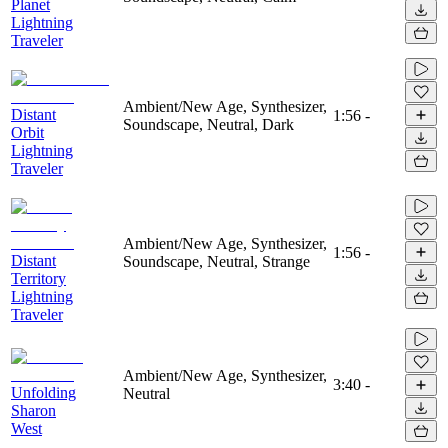
Planet
Lightning
Traveler
Ambient/New Age, Synthesizer,
Distant
1:56
-
Soundscape, Neutral, Dark
Orbit
Lightning
Traveler
Ambient/New Age, Synthesizer,
1:56
-
Distant
Soundscape, Neutral, Strange
Territory
Lightning
Traveler
Ambient/New Age, Synthesizer,
3:40
-
Unfolding
Neutral
Sharon
West