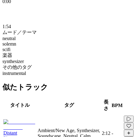
0:00
1:54
ムード／テーマ
neutral
solemn
scifi
楽器
synthesizer
その他のタグ
instrumental
似たトラック
長
タイトル
タグ
BPM
さ
Ambient/New Age, Synthesizer,
Distant
2:12
-
Soundscape, Neutral, Calm