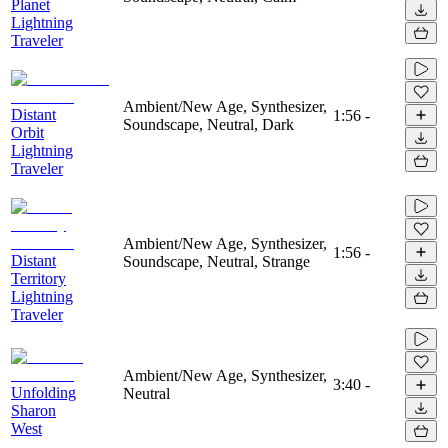
Planet
Lightning
Traveler
Ambient/New Age, Synthesizer,
Distant
1:56
-
Soundscape, Neutral, Dark
Orbit
Lightning
Traveler
Ambient/New Age, Synthesizer,
1:56
-
Distant
Soundscape, Neutral, Strange
Territory
Lightning
Traveler
Ambient/New Age, Synthesizer,
3:40
-
Unfolding
Neutral
Sharon
West