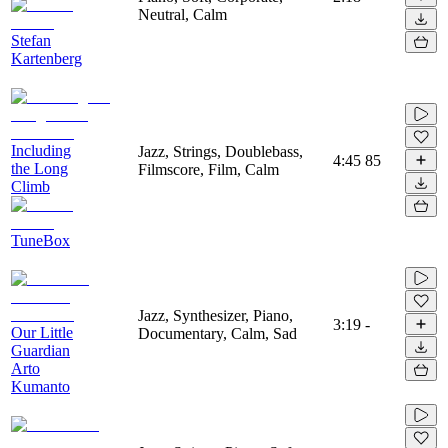
Neutral, Calm
Stefan
Kartenberg
Including
Jazz, Strings, Doublebass,
4:45
85
the Long
Filmscore, Film, Calm
Climb
TuneBox
Jazz, Synthesizer, Piano,
3:19
-
Our Little
Documentary, Calm, Sad
Guardian
Arto
Kumanto