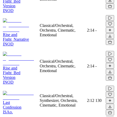
Fight_Bed
Version
INOD
Classical/Orchestral,
Orchestra, Cinematic,
2:14
-
Rise and
Emotional
Fight_Narrative
INOD
Classical/Orchestral,
Orchestra, Cinematic,
2:14
-
Rise and
Emotional
Fight_Bed
Version
INOD
Classical/Orchestral,
Synthesizer, Orchestra,
2:12
130
Last
Cinematic, Emotional
Confession
ISAo.