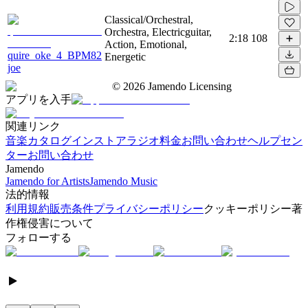
Classical/Orchestral,
Orchestra, Electricguitar,
2:18
108
Action, Emotional,
quire_oke_4_BPM82
Energetic
joe
©
2026
Jamendo Licensing
アプリを入手
関連リンク
音楽カタログ
インストアラジオ
料金
お問い合わせ
ヘルプセン
ター
お問い合わせ
Jamendo
Jamendo for Artists
Jamendo Music
法的情報
利用規約
販売条件
プライバシーポリシー
クッキーポリシー
著
作権侵害について
フォローする