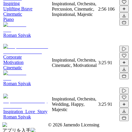
Inspiring
Inspirational, Orchestra,
Uplifting Brave
Percussion, Cinematic,
2:56
106
Cinematic
Inspirational, Majestic
Piano
Roman Spivak
Corporate
Inspirational, Orchestra,
Motivation
3:25
91
Cinematic, Motivational
Cinematic
Roman Spivak
Inspirational, Orchestra,
Wedding, Happy,
3:25
91
Majestic
Inspiration_Love_Story
Roman Spivak
©
2026
Jamendo Licensing
アプリを入手