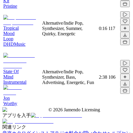
Kit
Pristine
Alternative/Indie Pop,
Tropical
Synthesizer, Summer,
0:16
117
Mood
Quirky, Energetic
Loop
DHDMusic
State Of
Alternative/Indie Pop,
Mind
Synthesizer, Bass,
2:38
106
Instrumental
Advertising, Energetic, Fun
Jon
Worthy
©
2026
Jamendo Licensing
アプリを入手
関連リンク