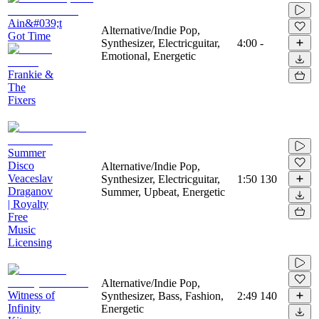
Ain&#039;t
Alternative/Indie Pop,
Got Time
Synthesizer, Electricguitar,
4:00
-
Emotional, Energetic
Frankie &
The
Fixers
Summer
Disco
Alternative/Indie Pop,
Veaceslav
Synthesizer, Electricguitar,
1:50
130
Draganov
Summer, Upbeat, Energetic
| Royalty
Free
Music
Licensing
Alternative/Indie Pop,
Witness of
Synthesizer, Bass, Fashion,
2:49
140
Infinity
Energetic