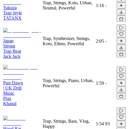
Trap, Strings, Koto, Urban,
1:16
-
Yakuza
Neutral, Powerful
Trap Style
TATANX
Trap, Synthesizer, Strings,
Japan
2:05
-
Koto, Ethno, Powerful
Strong
Trap Beat
Jack Jack
Trap, Strings, Piano, Urban,
Past Dawn
1:59
-
Powerful
| UK Drill
Music
Praz
Khanal
Trap, Strings, Bass, Vlog,
1:54
93
Happy
Hood Rat