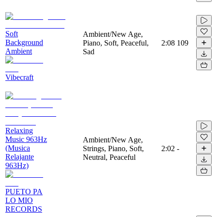
Soft
Ambient/New Age,
Background
Piano, Soft, Peaceful,
2:08
109
Ambient
Sad
Vibecraft
Relaxing
Music 963Hz
Ambient/New Age,
(Musica
Strings, Piano, Soft,
2:02
-
Relajante
Neutral, Peaceful
963Hz)
PUETO PA
LO MIO
RECORDS