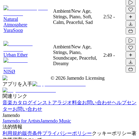
Ambient/New Age,
Strings, Piano, Soft,
2:52
-
Natural
Calm, Peaceful, Sad
Atmosphere
YuraSoop
Ambient/New Age,
Strings, Piano,
Urban Ether
2:49
-
Soundscape, Peaceful,
Dreamy
NISØ
©
2026
Jamendo Licensing
アプリを入手
関連リンク
音楽カタログ
インストアラジオ
料金
お問い合わせ
ヘルプセン
ター
お問い合わせ
Jamendo
Jamendo for Artists
Jamendo Music
法的情報
利用規約
販売条件
プライバシーポリシー
クッキーポリシー
著